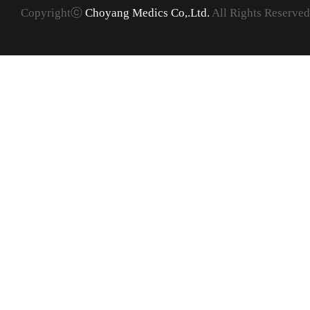
Copyrightⓒ
Choyang Medics Co,.Ltd.
All Rights Reserved