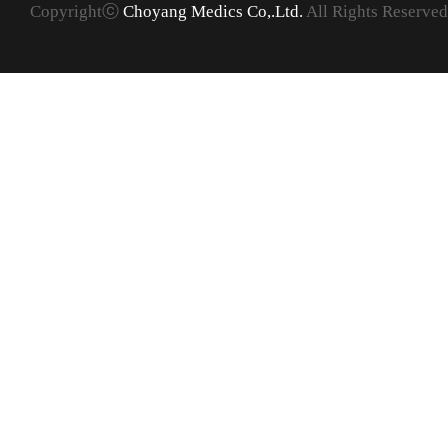
Copyrightⓒ
Choyang Medics Co,.Ltd.
All Rights Reserved