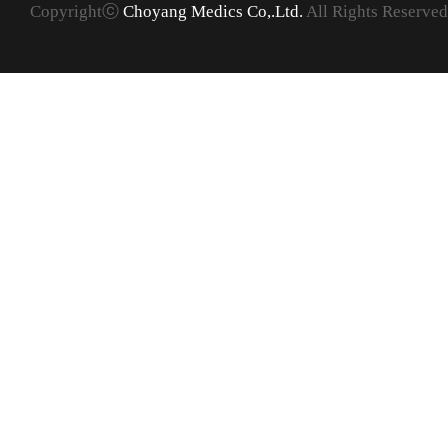
Copyrightⓒ
Choyang Medics Co,.Ltd.
All Rights Reserved